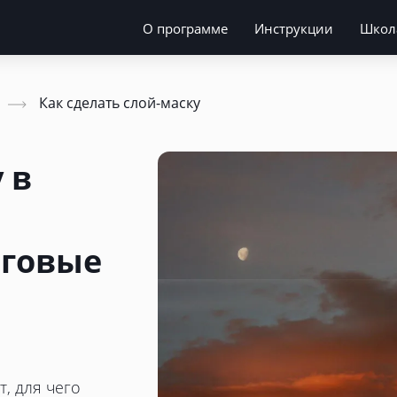
О программе
Инструкции
Школ
Как сделать слой-маску
 в
аговые
т, для чего