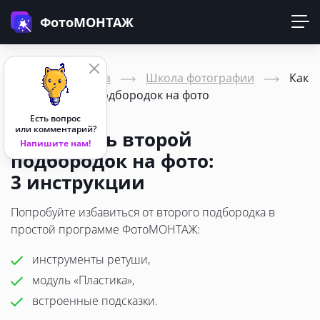
ФотоМОНТАЖ
Главная страница
Школа фотографии
Как
убрать второй подбородок на фото
Есть вопрос
или комментарий?
Как убрать второй
Напишите нам!
подбородок на фото:
3 инструкции
Попробуйте избавиться от второго подбородка в
простой программе ФотоМОНТАЖ:
инструменты ретуши,
модуль «Пластика»,
встроенные подсказки.