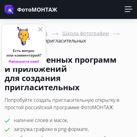
ФотоМОНТАЖ
Главная страница
Школа фотографии
Программы для пригласительных
Есть вопрос
или комментарий?
17 современных программ
Напишите нам!
и приложений
для создания
пригласительных
Попробуйте создать пригласительную открытку в
простой российской программе ФотоМОНТАЖ:
наличие слоев и масок,
загрузка графики в png-формате,